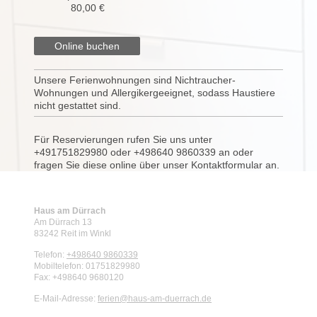
80,00 €
Online buchen
Unsere Ferienwohnungen sind Nichtraucher-
Wohnungen und Allergikergeeignet, sodass Haustiere
nicht gestattet sind.
Für Reservierungen rufen Sie uns unter
+491751829980 oder +498640 9860339 an oder
fragen Sie diese online über unser Kontaktformular an.
Haus am Dürrach
Am Dürrach
13
83242
Reit im Winkl
Telefon:
+498640 9860339
Mobiltelefon: 01751829980
Fax:
+498640 9680120
E-Mail-Adresse:
ferien@haus-am-duerrach.de